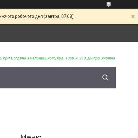
жчого робочого дня (завтра, 07.08).
о, пр-т Богдана Хмельницького, буд. 106а, к. 213, Дніпро, Україна