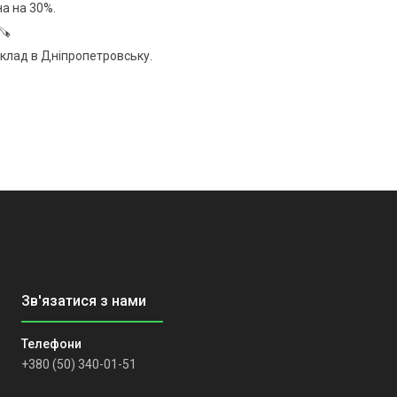
на на 30%.
🪚
клад в Дніпропетровську.
+380 (50) 340-01-51