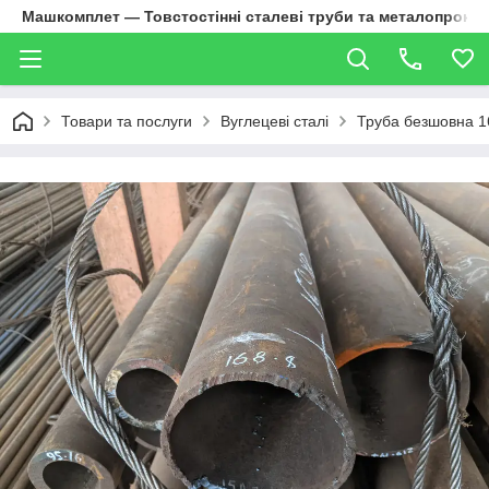
Машкомплет — Товстостінні сталеві труби та металопрокат
Товари та послуги
Вуглецеві сталі
Труба безшовна 1