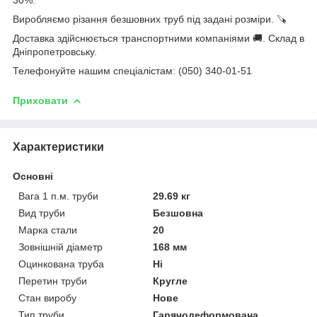
Виробляємо різання безшовних труб під задані розміри. 🪚
Доставка здійснюється транспортними компаніями 🚚. Склад в
Дніпропетровську.
Телефонуйте нашим спеціалістам: (050) 340-01-51
Приховати
Характеристики
Основні
Вага 1 п.м. труби
29.69 кг
Вид труби
Безшовна
Марка стали
20
Зовнішній діаметр
168 мм
Оцинкована труба
Ні
Перетин труби
Кругле
Стан виробу
Нове
Тип труби
Гарячодеформована