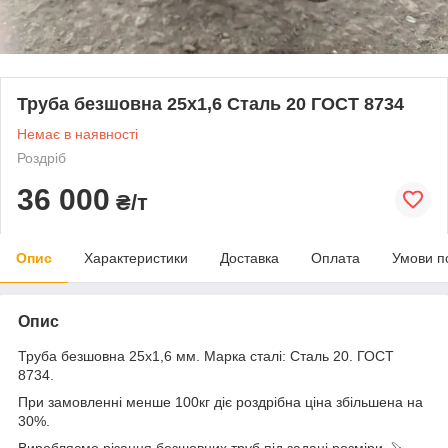
Труба безшовна 25х1,6 Сталь 20 ГОСТ 8734
Немає в наявності
Роздріб
36 000
₴/т
Опис
Характеристики
Доставка
Оплата
Умови п
Опис
Труба безшовна 25x1,6 мм. Марка сталі: Сталь 20. ГОСТ
8734.
При замовленні менше 100кг діє роздрібна ціна збільшена на
30%.
Виробляємо різання безшовних труб під задані розміри. 🪚