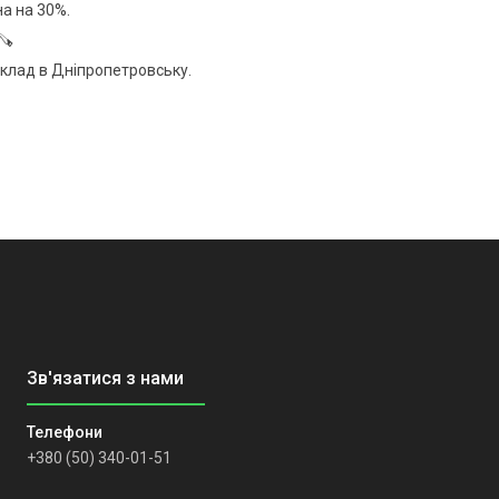
на на 30%.
🪚
клад в Дніпропетровську.
+380 (50) 340-01-51