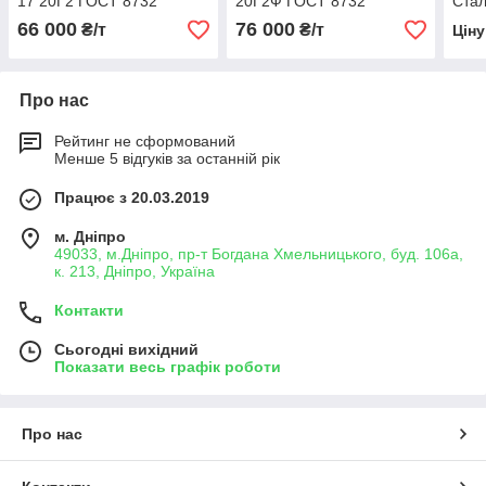
17 20Г2 ГОСТ 8732
20Г2Ф ГОСТ 8732
Стал
66 000
76 000
₴/т
₴/т
Цін
Про нас
Рейтинг не сформований
Менше 5 відгуків за останній рік
Працює з 20.03.2019
м. Дніпро
49033, м.Дніпро, пр-т Богдана Хмельницького, буд. 106а,
к. 213, Дніпро, Україна
Контакти
Сьогодні вихідний
Показати весь графік роботи
Про нас