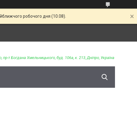
айближчого робочого дня (10.08).
о, пр-т Богдана Хмельницького, буд. 106а, к. 213, Дніпро, Україна