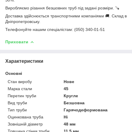
Виробляємо різання безшовних труб під задані розміри. 🪚
Доставка здійснюється транспортними компаніями 🚚. Склад в
Дніпропетровську.
Телефонуйте нашим спеціалістам: (050) 340-01-51
Приховати
Характеристики
Основні
Стан виробу
Нове
Марка стали
45
Перетин труби
Кругле
Вид труби
Безшовна
Тип труби
Гарячодеформована
Оцинкована труба
Ні
Зовнішній діаметр
48 мм
Товщина стінки труби
11.5 мм