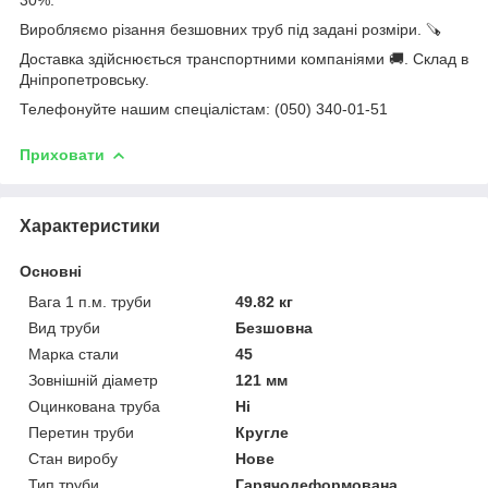
Виробляємо різання безшовних труб під задані розміри. 🪚
Доставка здійснюється транспортними компаніями 🚚. Склад в
Дніпропетровську.
Телефонуйте нашим спеціалістам: (050) 340-01-51
Приховати
Характеристики
Основні
Вага 1 п.м. труби
49.82 кг
Вид труби
Безшовна
Марка стали
45
Зовнішній діаметр
121 мм
Оцинкована труба
Ні
Перетин труби
Кругле
Стан виробу
Нове
Тип труби
Гарячодеформована