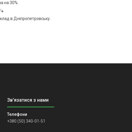
на на 30%.
🪚
клад в Дніпропетровську.
+380 (50) 340-01-51