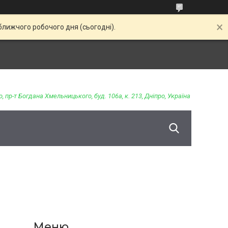
ближчого робочого дня (сьогодні).
о, пр-т Богдана Хмельницького, буд. 106а, к. 213, Дніпро, Україна