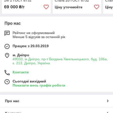
14Г2 ГОСТ 8732
Сталь 20 ГОСТ 8732
Стал
69 000
₴/т
Ціну уточнюйте
Цін
Про нас
Рейтинг не сформований
Менше 5 відгуків за останній рік
Працює з 20.03.2019
м. Дніпро
49033, м.Дніпро, пр-т Богдана Хмельницького, буд. 106а,
к. 213, Дніпро, Україна
Контакти
Сьогодні вихідний
Показати весь графік роботи
Про нас