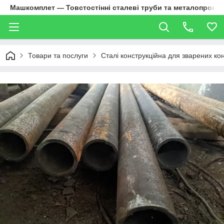
Машкомплет — Товстостінні сталеві труби та металопрокат
Товари та послуги
Сталі конструкційна для зварених ко