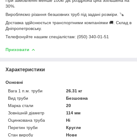
При замовленні менше 100кг діє роздрібна ціна збільшена на
30%.
Виробляємо різання безшовних труб під задані розміри. 🪚
Доставка здійснюється транспортними компаніями 🚚. Склад в
Дніпропетровську.
Телефонуйте нашим спеціалістам: (050) 340-01-51
Приховати
Характеристики
Основні
Вага 1 п.м. труби
26.31 кг
Вид труби
Безшовна
Марка стали
20
Зовнішній діаметр
114 мм
Оцинкована труба
Ні
Перетин труби
Кругле
Стан виробу
Нове