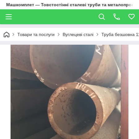
Машкомплет — Товстостінні сталеві труби та металопрокат
Товари та послуги
Вуглецеві сталі
Труба безшовна 1