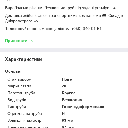
Виробляємо різання безшовних труб під задані розміри. 🪚
Доставка здійснюється транспортними компаніями 🚚. Склад в
Дніпропетровську.
Телефонуйте нашим спеціалістам: (050) 340-01-51
Приховати
Характеристики
Основні
Стан виробу
Нове
Марка стали
20
Перетин труби
Кругле
Вид труби
Безшовна
Тип труби
Гарячодеформована
Оцинкована труба
Ні
Зовнішній діаметр
63 мм
Товщина стінки труби
6.5 мм