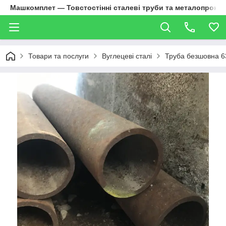
Машкомплет — Товстостінні сталеві труби та металопрокат
Товари та послуги
Вуглецеві сталі
Труба безшовна 6