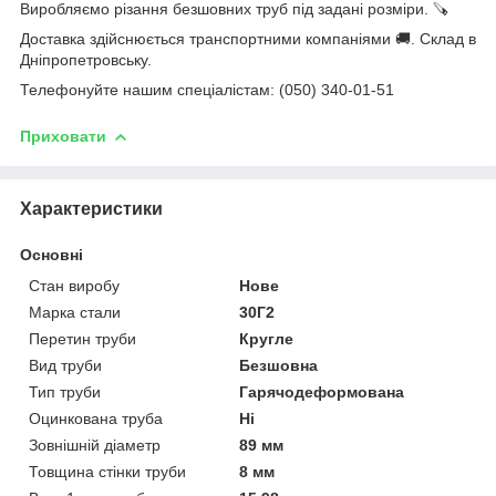
Виробляємо різання безшовних труб під задані розміри. 🪚
Доставка здійснюється транспортними компаніями 🚚. Склад в
Дніпропетровську.
Телефонуйте нашим спеціалістам: (050) 340-01-51
Приховати
Характеристики
Основні
Стан виробу
Нове
Марка стали
30Г2
Перетин труби
Кругле
Вид труби
Безшовна
Тип труби
Гарячодеформована
Оцинкована труба
Ні
Зовнішній діаметр
89 мм
Товщина стінки труби
8 мм