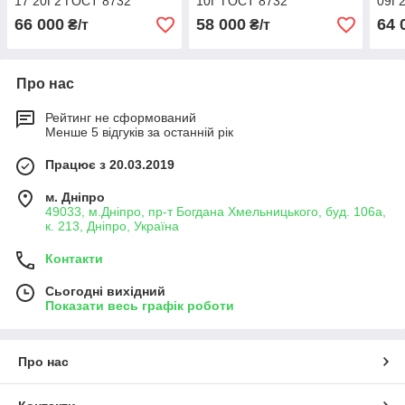
17 20Г2 ГОСТ 8732
10Г ГОСТ 8732
09Г
66 000
58 000
64 
₴/т
₴/т
Про нас
Рейтинг не сформований
Менше 5 відгуків за останній рік
Працює з 20.03.2019
м. Дніпро
49033, м.Дніпро, пр-т Богдана Хмельницького, буд. 106а,
к. 213, Дніпро, Україна
Контакти
Сьогодні вихідний
Показати весь графік роботи
Про нас