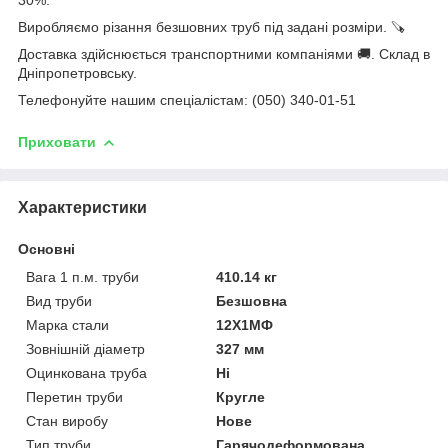
Виробляємо різання безшовних труб під задані розміри. 🪚
Доставка здійснюється транспортними компаніями 🚚. Склад в
Дніпропетровську.
Телефонуйте нашим спеціалістам: (050) 340-01-51
Приховати
Характеристики
Основні
Вага 1 п.м. труби
410.14 кг
Вид труби
Безшовна
Марка стали
12Х1МФ
Зовнішній діаметр
327 мм
Оцинкована труба
Ні
Перетин труби
Кругле
Стан виробу
Нове
Тип труби
Гарячодеформована