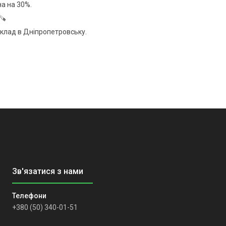
на на 30%.
🪚
клад в Дніпропетровську.
+380 (50) 340-01-51