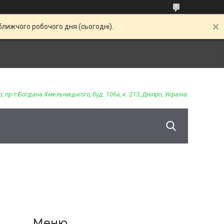
ближчого робочого дня (сьогодні).
о, пр-т Богдана Хмельницького, буд. 106а, к. 213, Дніпро, Україна